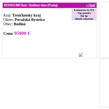
RE01021480
Dom / Rodinný dom (Predaj)
<<Späť
Exkluzivne ELITE
Top ponuka
Kraj:
Trenčiansky kraj
Náš tip
Okres:
Považská Bystrica
Maklér odporúča
Obec:
Bodiná
95000 €
Cena:
Novinka