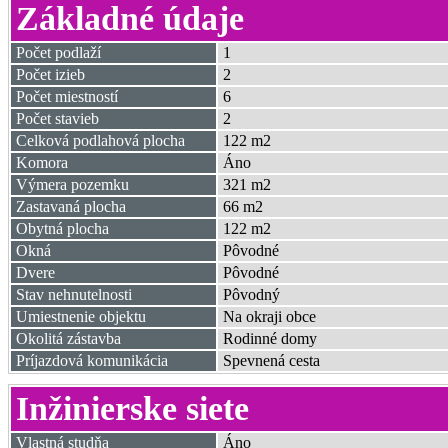
Základné údaje
Počet podlaží
1
Počet izieb
2
Počet miestností
6
Počet stavieb
2
Celková podlahová plocha
122 m2
Komora
Áno
Výmera pozemku
321 m2
Zastavaná plocha
66 m2
Obytná plocha
122 m2
Okná
Pôvodné
Dvere
Pôvodné
Stav nehnutelnosti
Pôvodný
Umiestnenie objektu
Na okraji obce
Okolitá zástavba
Rodinné domy
Príjazdová komunikácia
Spevnená cesta
Inžinierske siete
Vlastná studňa
Áno