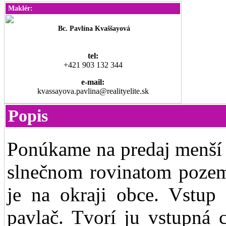
Maklér:
Bc. Pavlína Kvaššayová
tel:
+421 903 132 344
e-mail:
kvassayova.pavlina@realityelite.sk
Popis
Ponúkame na predaj menší 
slnečnom rovinatom poze
je na okraji obce. Vstup 
pavlač. Tvorí ju vstupná 