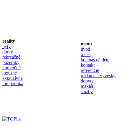
reality
menu
byty
úvod
domy
o nás
rekreačné
kde nás nájdete
pozemky
kontakt
komerčné
referencie
luxusné
reklama a vyvesky
exkluzívne
dopyty
top ponuka
makléri
služby