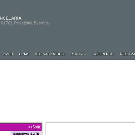
ANCELÁRIA
 01701 Považská Bystrica
ÚVOD
O NÁS
KDE NÁS NÁJDETE
KONTAKT
REFERENCIE
REKLAMA
<<Späť
Exkluzivne ELITE