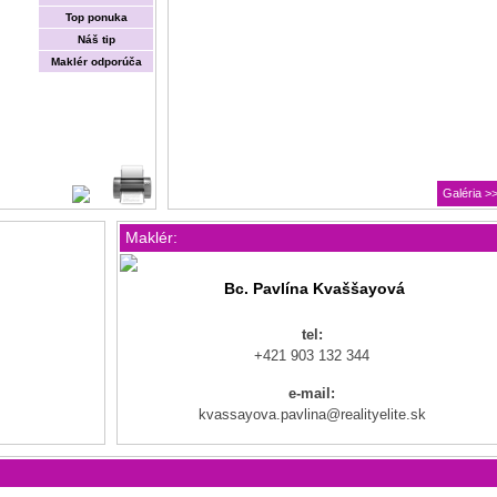
Top ponuka
Náš tip
Maklér odporúča
Galéria >
Maklér:
Bc. Pavlína Kvaššayová
tel:
+421 903 132 344
e-mail:
kvassayova.pavlina@realityelite.sk