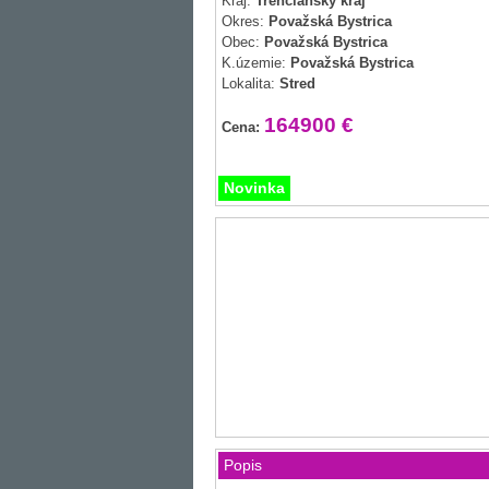
Kraj:
Trenčiansky kraj
Okres:
Považská Bystrica
Obec:
Považská Bystrica
K.územie:
Považská Bystrica
Lokalita:
Stred
164900 €
Cena:
Novinka
Popis