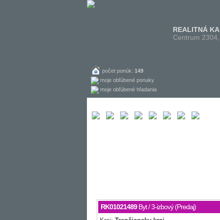
REALITNÁ K
Centrum 2304,
počet ponúk:
149
moje obľúbené ponuky
moje obľúbené hľadania
RK01021489
Byt / 3-izbový (Predaj)