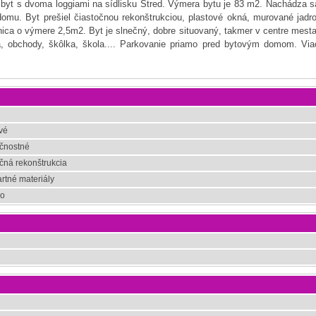
 byt s dvoma loggiami na sídlisku Stred. Výmera bytu je 83 m2. Nachádza s
omu. Byt prešiel čiastočnou rekonštrukciou, plastové okná, murované jadro
nica o výmere 2,5m2. Byt je slnečný, dobre situovaný, takmer v centre mesta
ká, obchody, škôlka, škola.... Parkovanie priamo pred bytovým domom. Via
vé
čnostné
čná rekonštrukcia
rtné materiály
ko