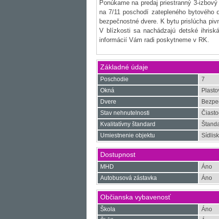
Ponúkame na predaj priestranný 3-izbový
na 7/11 poschodí zatepleného bytového d
bezpečnostné dvere. K bytu prislúcha piv
V blízkosti sa nachádzajú detské ihris
informácií Vám radi poskytneme v RK.
Základné údaje
Poschodie
7
Okná
Plasto
Dvere
Bezpe
Stav nehnutelnosti
Čiasto
Kvalitatívny štandard
Štanda
Umiestnenie objektu
Sídlis
Dostupnost
MHD
Áno
Autobusová zástavka
Áno
Občianska vybavenosť
Škola
Áno