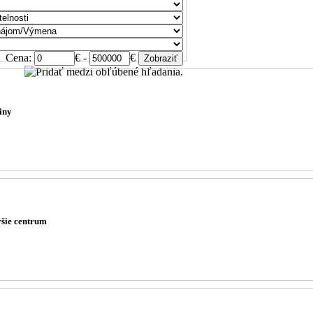
Cena:
€ -
€
.
iny
ršie centrum