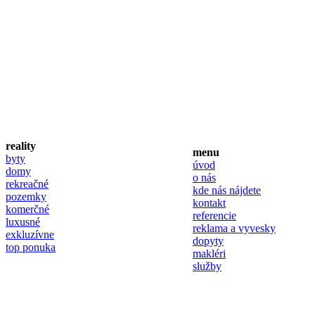
reality
menu
byty
úvod
domy
o nás
rekreačné
kde nás nájdete
pozemky
kontakt
komerčné
referencie
luxusné
reklama a vyvesky
exkluzívne
dopyty
top ponuka
makléri
služby