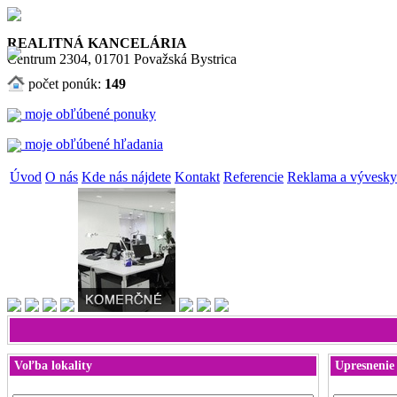
REALITNÁ KANCELÁRIA
Centrum 2304, 01701 Považská Bystrica
počet ponúk:
149
moje obľúbené ponuky
moje obľúbené hľadania
Úvod
O nás
Kde nás nájdete
Kontakt
Referencie
Reklama a vývesky
Voľba lokality
Upresnenie