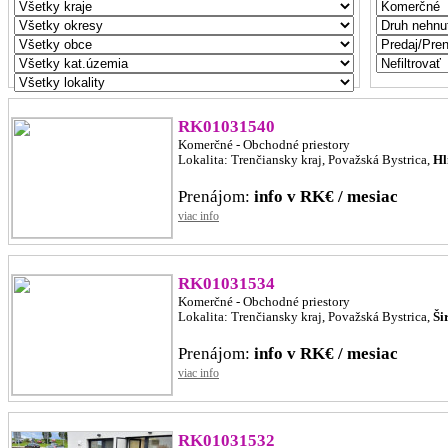
RK01031540
Komerčné - Obchodné priestory
Lokalita: Trenčiansky kraj, Považská Bystrica,
Hl
Prenájom:
info v RK€ / mesiac
viac info
RK01031534
Komerčné - Obchodné priestory
Lokalita: Trenčiansky kraj, Považská Bystrica,
Ši
Prenájom:
info v RK€ / mesiac
viac info
RK01031532