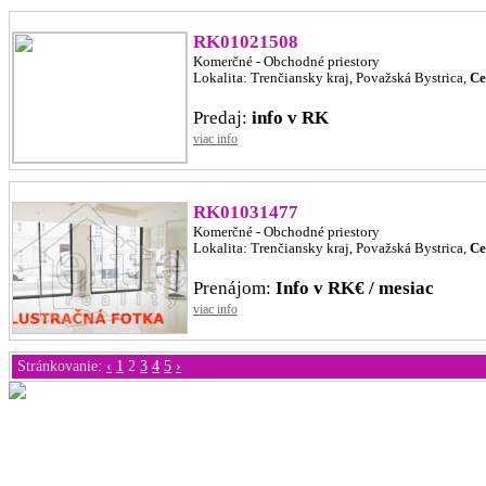
RK01021508
Komerčné - Obchodné priestory
Lokalita: Trenčiansky kraj, Považská Bystrica,
Ce
Predaj:
info v RK
viac info
RK01031477
Komerčné - Obchodné priestory
Lokalita: Trenčiansky kraj, Považská Bystrica,
Ce
Prenájom:
Info v RK€ / mesiac
viac info
Stránkovanie:
‹
1
2
3
4
5
›