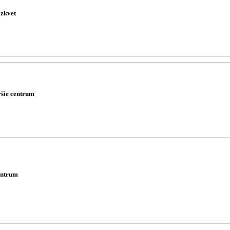
zkvet
ršie centrum
ntrum