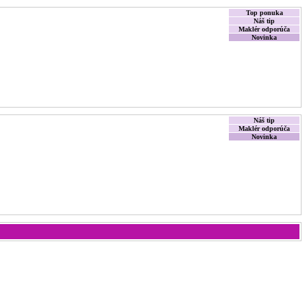
Top ponuka
Náš tip
Maklér odporúča
Novinka
Náš tip
Maklér odporúča
Novinka