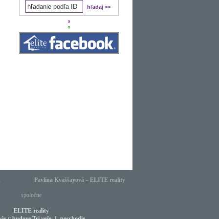
.
Pavlína Kvaššayová – ELITE reality
spoločne
ELITE reality
nás v budove Tri veže, 1. poschodie