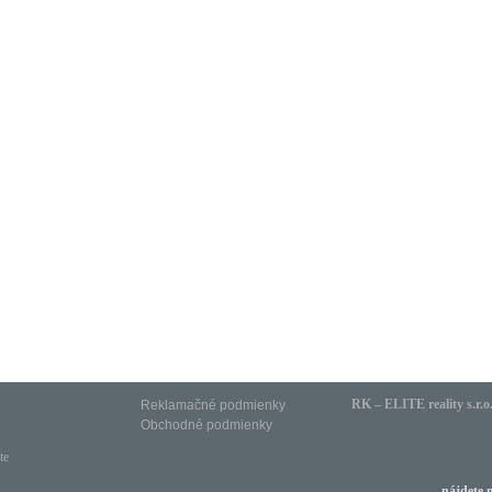
RK – ELITE reality s.r.o
Reklamačné podmienky
Obchodné podmienky
te
nájdete 