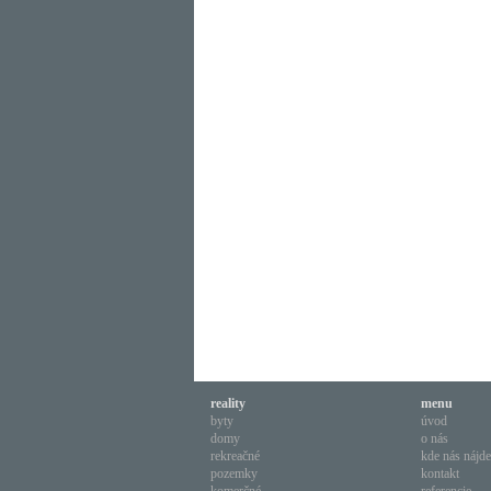
reality
menu
byty
úvod
domy
o nás
rekreačné
kde nás nájde
pozemky
kontakt