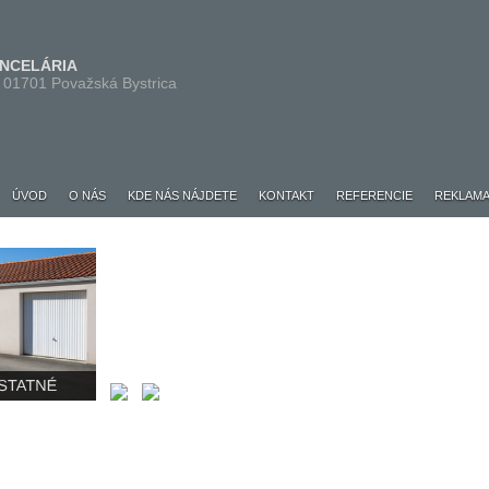
ANCELÁRIA
 01701 Považská Bystrica
ÚVOD
O NÁS
KDE NÁS NÁJDETE
KONTAKT
REFERENCIE
REKLAMA