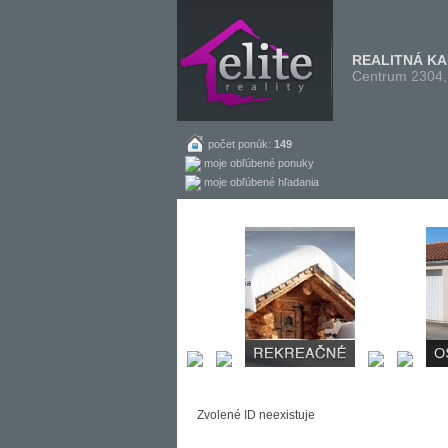
REALITNÁ K
Centrum 2304,
počet ponúk:
149
moje obľúbené ponuky
moje obľúbené hľadania
Zvolené ID neexistuje