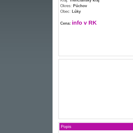
Kraj:
Trenčiansky kraj
Okres:
Púchov
Obec:
Lúky
info v RK
Cena:
Popis