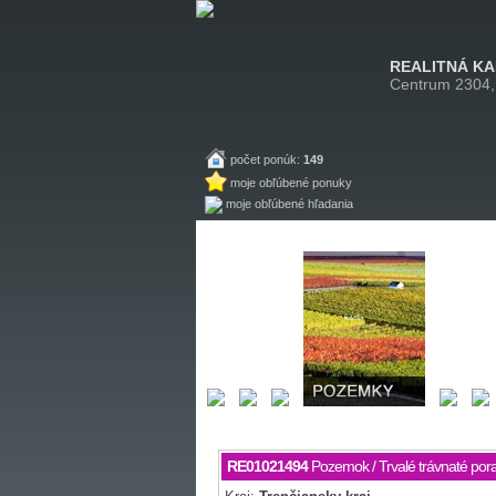
REALITNÁ K
Centrum 2304,
počet ponúk:
149
moje obľúbené ponuky
moje obľúbené hľadania
RE01021494
Pozemok / Trvalé trávnaté pora