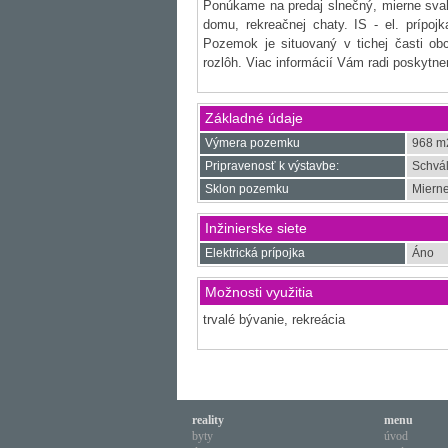
Ponúkame na predaj slnečný, mierne sv
domu, rekreačnej chaty. IS - el. prípo
Pozemok je situovaný v tichej časti ob
rozlôh. Viac informácií Vám radi poskytn
Základné údaje
Výmera pozemku
968 m
Pripravenosť k výstavbe:
Schvá
Sklon pozemku
Mierne
Inžinierske siete
Elektrická prípojka
Áno
Možnosti využitia
trvalé bývanie, rekreácia
reality
menu
byty
úvod