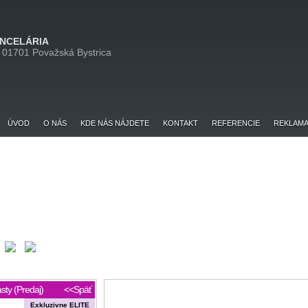
ANCELÁRIA
 01701 Považská Bystrica
ÚVOD
O NÁS
KDE NÁS NÁJDETE
KONTAKT
REFERENCIE
REKLAMA
sty (Predaj)
<<Späť
Exkluzivne ELITE