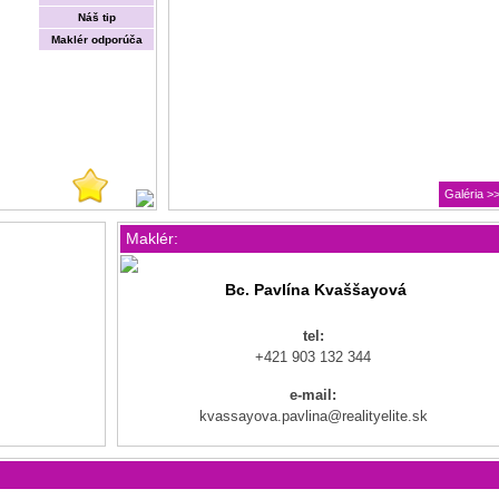
Náš tip
Maklér odporúča
Galéria >
Maklér:
Bc. Pavlína Kvaššayová
tel:
+421 903 132 344
e-mail:
kvassayova.pavlina@realityelite.sk