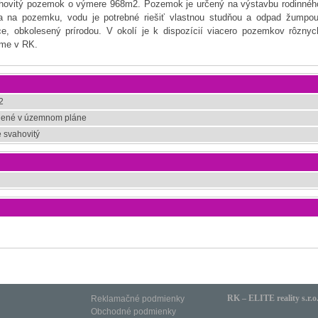
ahovitý pozemok o výmere 968m2. Pozemok je určený na výstavbu rodinnéh
jka na pozemku, vodu je potrebné riešiť vlastnou studňou a odpad žumpou
ce, obkolesený prírodou. V okolí je k dispozícií viacero pozemkov rôznyc
eme v RK.
2
lené v územnom pláne
 svahovitý
RK – ELITE reality s.r.o
Reklamačné podmienky
Obchodné podmienky