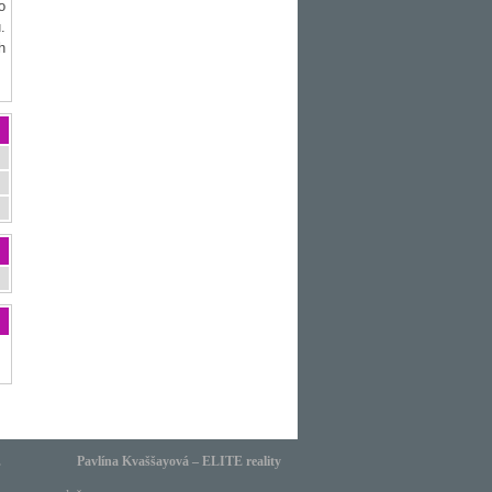
o
.
h
.
Pavlína Kvaššayová – ELITE reality