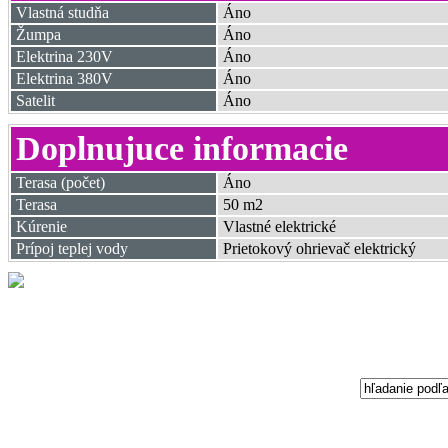
Vlastná studňa
Áno
Žumpa
Áno
Elektrina 230V
Áno
Elektrina 380V
Áno
Satelit
Áno
Doplnujuce informacie
Terasa (počet)
Áno
Terasa
50 m2
Kúrenie
Vlastné elektrické
Prípoj teplej vody
Prietokový ohrievač elektrický