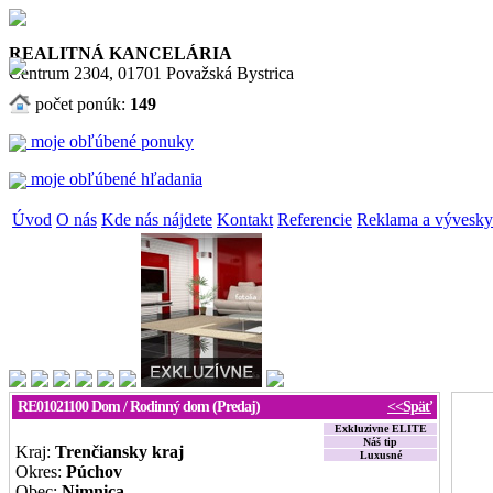
REALITNÁ KANCELÁRIA
Centrum 2304, 01701 Považská Bystrica
počet ponúk:
149
moje obľúbené ponuky
moje obľúbené hľadania
Úvod
O nás
Kde nás nájdete
Kontakt
Referencie
Reklama a vývesky
RE01021100
Dom / Rodinný dom (Predaj)
<<Späť
Exkluzivne ELITE
Náš tip
Kraj:
Trenčiansky kraj
Luxusné
Okres:
Púchov
Obec:
Nimnica