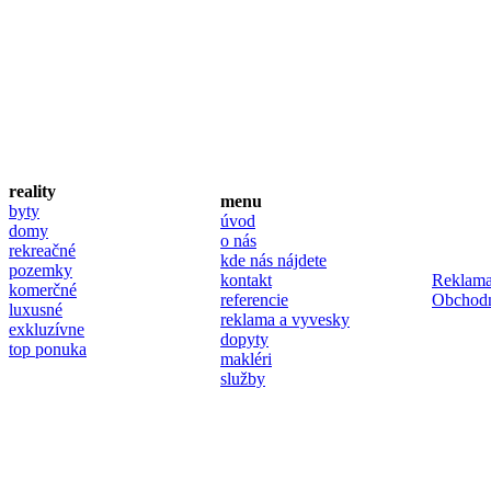
reality
menu
byty
úvod
domy
o nás
rekreačné
kde nás nájdete
pozemky
kontakt
Reklama
komerčné
referencie
Obchod
luxusné
reklama a vyvesky
exkluzívne
dopyty
top ponuka
makléri
služby