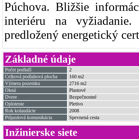
Púchova. Bližšie informá
interiéru na vyžiadanie
predložený energetický cert
Základné údaje
Počet podlaží
2
Celková podlahová plocha
160 m2
Výmera pozemku
2716 m2
Okná
Plastové
Dvere
Bezpečnostné
Oplotenie
Pletivo
Rok kolaudácie
2008
Príjazdová komunikácia
Spevnená cesta
Inžinierske siete