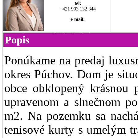
tel:
+421 903 132 344
e-mail:
kvassayova.pavlina@realityelite.sk
Popis
Ponúkame na predaj luxus
okres Púchov. Dom je sit
obce obklopený krásnou pr
upravenom a slnečnom po
m2. Na pozemku sa nachád
tenisové kurty s umelým t