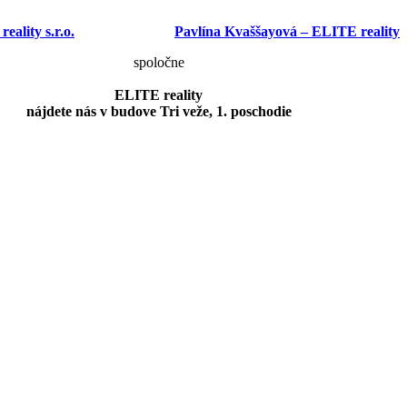
ality s.r.o.
Pavlína Kvaššayová – ELITE reality
spoločne
ELITE reality
nájdete nás v budove Tri veže, 1. poschodie