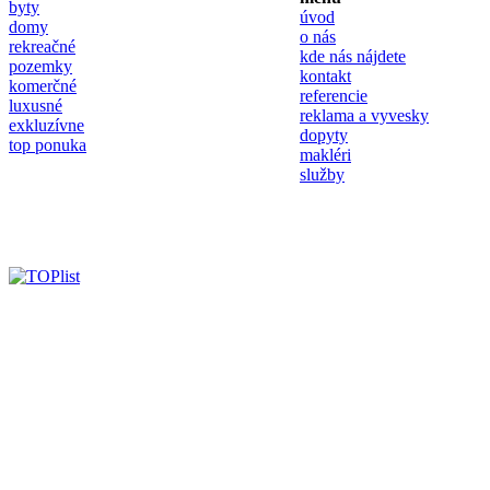
byty
úvod
domy
o nás
rekreačné
kde nás nájdete
pozemky
kontakt
komerčné
referencie
luxusné
reklama a vyvesky
exkluzívne
dopyty
top ponuka
makléri
služby