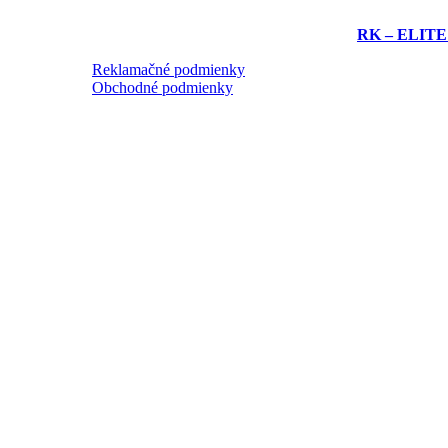
RK – ELITE re
Reklamačné podmienky
Obchodné podmienky