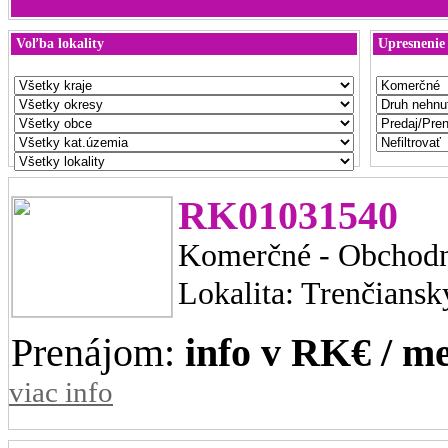
Voľba lokality
Upresnenie
RK01031540
Komerčné - Obchodn
Lokalita: Trenčiansk
Prenájom:
info v RK€ / me
viac info