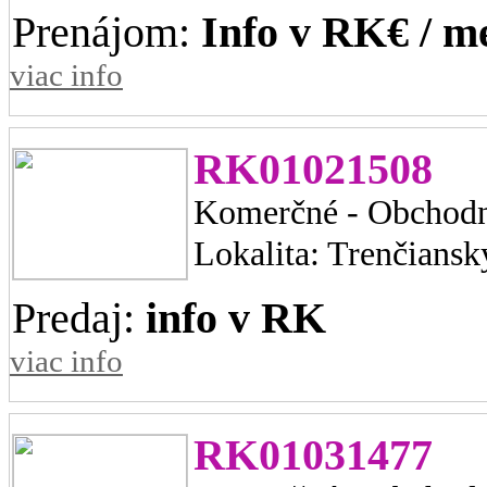
Prenájom:
Info v RK€ / m
viac info
RK01021508
Komerčné - Obchodn
Lokalita: Trenčiansk
Predaj:
info v RK
viac info
RK01031477