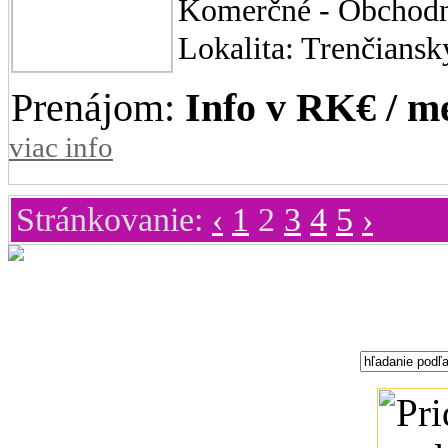
Komerčné - Obchodn
Lokalita: Trenčiansk
Prenájom:
Info v RK€ / m
viac info
Stránkovanie:
‹
1
2
3
4
5
›