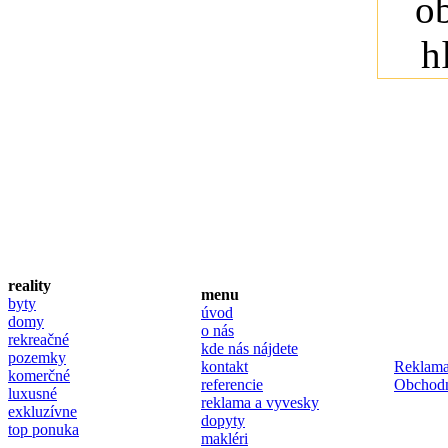
reality
menu
byty
úvod
domy
o nás
rekreačné
kde nás nájdete
pozemky
kontakt
Reklama
komerčné
referencie
Obchod
luxusné
reklama a vyvesky
exkluzívne
dopyty
top ponuka
makléri