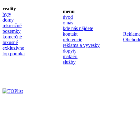
reality
menu
byty
úvod
domy
o nás
rekreačné
kde nás nájdete
pozemky
kontakt
Reklama
komerčné
referencie
Obchod
luxusné
reklama a vyvesky
exkluzívne
dopyty
top ponuka
makléri
služby