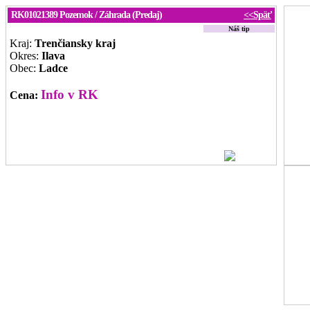
RK01021389
Pozemok / Záhrada (Predaj)
<<Späť
Náš tip
Kraj:
Trenčiansky kraj
Okres:
Ilava
Obec:
Ladce
Info v RK
Cena: