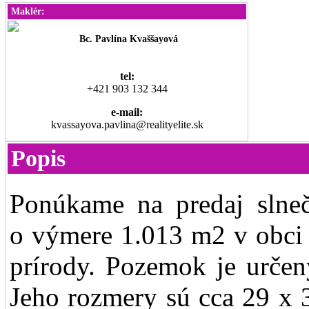
Maklér:
Bc. Pavlína Kvaššayová
tel:
+421 903 132 344
e-mail:
kvassayova.pavlina@realityelite.sk
Popis
Ponúkame na predaj slne
o výmere 1.013 m2 v obci 
prírody. Pozemok je urče
Jeho rozmery sú cca 29 x 