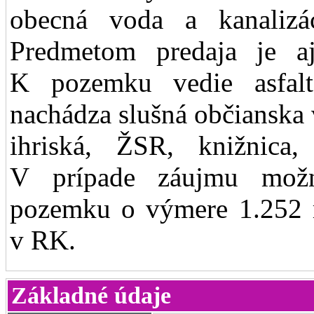
obecná voda a kanalizác
Predmetom predaja je aj
K pozemku vedie asfal
nachádza slušná občianska
ihriská, ŽSR, knižnica,
V prípade záujmu možn
pozemku o výmere 1.252 m
v RK.
Základné údaje