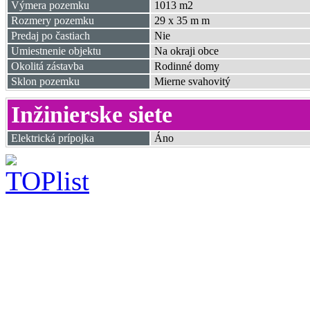
Výmera pozemku
1013 m2
Rozmery pozemku
29 x 35 m m
Predaj po častiach
Nie
Umiestnenie objektu
Na okraji obce
Okolitá zástavba
Rodinné domy
Sklon pozemku
Mierne svahovitý
Inžinierske siete
Elektrická prípojka
Áno