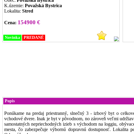
Obec:
Považská Bystrica
K.územie:
Považská Bystrica
Lokalita:
Stred
154900 €
Cena:
Novinka
PREDANÉ
Popis
Ponúkame na predaj priestranný, slnečný 3 - izbový byt o celkov
vchodové dvere. Inak je byt v pôvodnom, no zároveň veľmi udržiavan
samostatných nepriechodných izieb s východom na loggiu, obývace
mesta, čo zabezpečuje výbornú dopravnú dostupnosť. Lokalita p