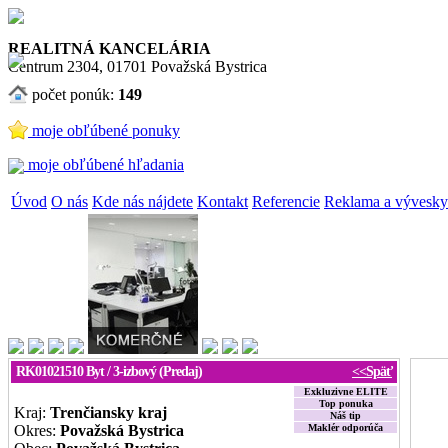
REALITNÁ KANCELÁRIA
Centrum 2304, 01701 Považská Bystrica
počet ponúk:
149
moje obľúbené ponuky
moje obľúbené hľadania
Úvod
O nás
Kde nás nájdete
Kontakt
Referencie
Reklama a vývesky
RK01021510
Byt / 3-izbový (Predaj)
<<Späť
Exkluzivne ELITE
Top ponuka
Kraj:
Trenčiansky kraj
Náš tip
Okres:
Považská Bystrica
Maklér odporúča