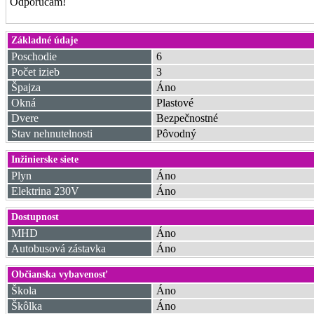
Odporúčam!
Základné údaje
Poschodie
6
Počet izieb
3
Špajza
Áno
Okná
Plastové
Dvere
Bezpečnostné
Stav nehnutelnosti
Pôvodný
Inžinierske siete
Plyn
Áno
Elektrina 230V
Áno
Dostupnost
MHD
Áno
Autobusová zástavka
Áno
Občianska vybavenosť
Škola
Áno
Škôlka
Áno