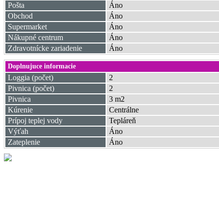
Pošta
Áno
Obchod
Áno
Supermarket
Áno
Nákupné centrum
Áno
Zdravotnícke zariadenie
Áno
Doplnujuce informacie
Loggia (počet)
2
Pivnica (počet)
2
Pivnica
3 m2
Kúrenie
Centrálne
Prípoj teplej vody
Tepláreň
Výťah
Áno
Zateplenie
Áno