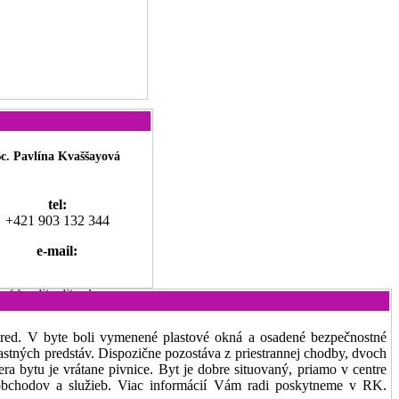
c. Pavlína Kvaššayová
tel:
+421 903 132 344
e-mail:
a@realityelite.sk
Stred. V byte boli vymenené plastové okná a osadené bezpečnostné
astných predstáv. Dispozične pozostáva z priestrannej chodby, dvoch
bytu je vrátane pivnice. Byt je dobre situovaný, priamo v centre
 obchodov a služieb. Viac informácií Vám radi poskytneme v RK.