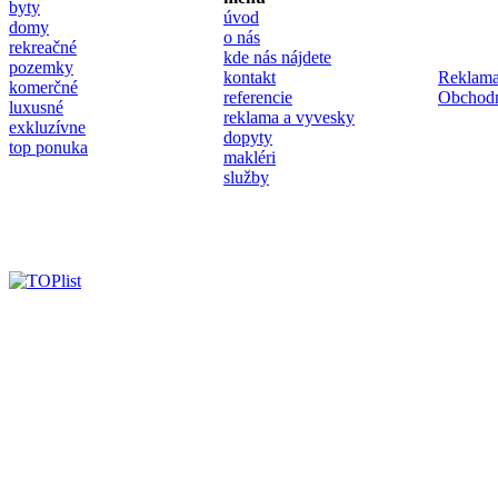
byty
úvod
domy
o nás
rekreačné
kde nás nájdete
pozemky
kontakt
Reklama
komerčné
referencie
Obchod
luxusné
reklama a vyvesky
exkluzívne
dopyty
top ponuka
makléri
služby