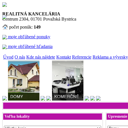
REALITNÁ KANCELÁRIA
Centrum 2304, 01701 Považská Bystrica
počet ponúk:
149
moje obľúbené ponuky
moje obľúbené hľadania
Úvod
O nás
Kde nás nájdete
Kontakt
Referencie
Reklama a vývesky
Voľba lokality
Upresnenie