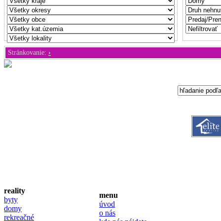
Stránkovanie:
›
reality
menu
byty
úvod
domy
o nás
rekreačné