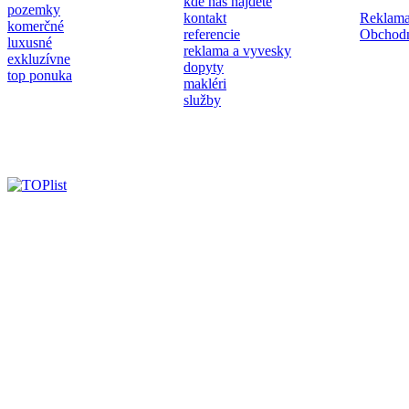
kde nás nájdete
pozemky
kontakt
Reklama
komerčné
referencie
Obchod
luxusné
reklama a vyvesky
exkluzívne
dopyty
top ponuka
makléri
služby